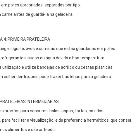
s em potes apropriados, separados por tipo.
a carne antes de guardá-la na geladeira.
CA 4: PRIMEIRA PRATELEIRA
anteiga, iogurte, ovos e comidas que estão guardadas em potes.
r refrigerantes, sucos ou água devido a boa temperatura.
e utilização e utilize bandejas de acrílico ou cestas plásticas.
 colher dentro, pois pode trazer bactérias para a geladeira.
: PRATELEIRAS INTERMEDIÁRIAS
tos prontos para consumo, bolos, sopas, tortas, cozidos.
 para facilitar a visualização, e de preferência herméticos, que cons
 os alimentos e são anti-odor.