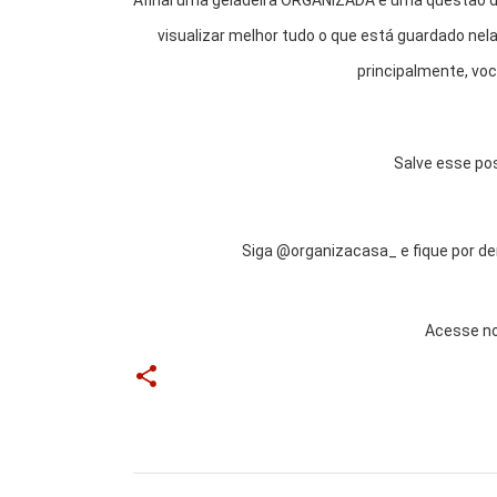
Afinal uma geladeira ORGANIZADA é uma questão d
visualizar melhor tudo o que está guardado nela
principalmente, vo
Salve esse po
Siga @organizacasa_ e fique por de
Acesse n