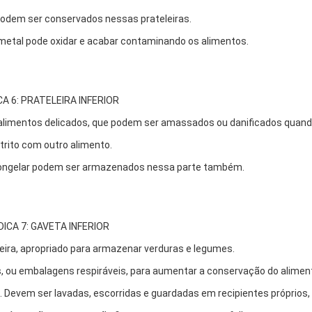
odem ser conservados nessas prateleiras.
o metal pode oxidar e acabar contaminando os alimentos.
CA 6: PRATELEIRA INFERIOR
os alimentos delicados, que podem ser amassados ou danificados quan
trito com outro alimento.
congelar podem ser armazenados nessa parte também.
DICA 7: GAVETA INFERIOR
deira, apropriado para armazenar verduras e legumes.
s, ou embalagens respiráveis, para aumentar a conservação do alimen
 Devem ser lavadas, escorridas e guardadas em recipientes próprios,