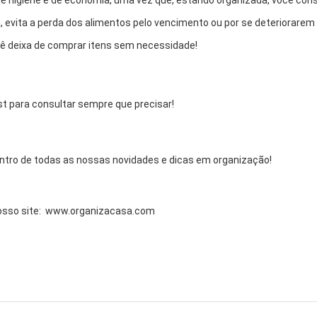
e higiene e de economia, uma vez que, estando organizada, você con
, evita a perda dos alimentos pelo vencimento ou por se deteriorarem 
cê deixa de comprar itens sem necessidade!
st para consultar sempre que precisar!
ntro de todas as nossas novidades e dicas em organização!
osso site: www.organizacasa.com