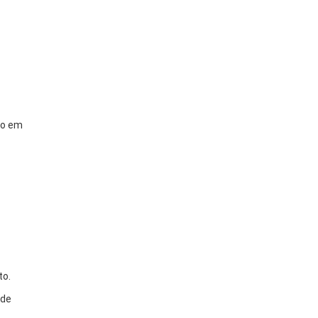
do em
to.
 de