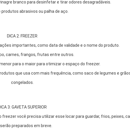
inagre branco para desinfetar e tirar odores desagradáveis.
e produtos abrasivos ou palha de aço.
DICA 2: FREEZER
rmações importantes, como data de validade e o nome do produto.
ipo, carnes, frangos, frutas entre outros.
menor para o maior para otimizar o espaço do freezer.
ar produtos que usa com mais frequência, como saco de legumes e grão
congelados.
ICA 3: GAVETA SUPERIOR
freezer você precisa utilizar esse locar para guardar, frios, peixes, c
 serão preparados em breve.